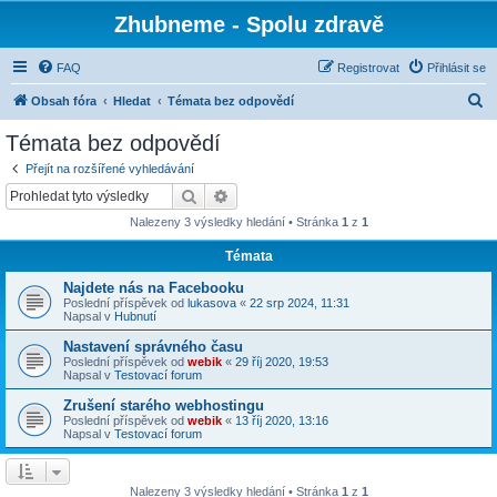
Zhubneme - Spolu zdravě
FAQ
Registrovat
Přihlásit se
H
Obsah fóra
Hledat
Témata bez odpovědí
l
Témata bez odpovědí
e
Přejít na rozšířené vyhledávání
d
Hledat
Pokročilé hledání
a
Nalezeny 3 výsledky hledání • Stránka
1
z
1
t
Témata
Najdete nás na Facebooku
Poslední příspěvek od
lukasova
«
22 srp 2024, 11:31
Napsal v
Hubnutí
Nastavení správného času
Poslední příspěvek od
webik
«
29 říj 2020, 19:53
Napsal v
Testovací forum
Zrušení starého webhostingu
Poslední příspěvek od
webik
«
13 říj 2020, 13:16
Napsal v
Testovací forum
Nalezeny 3 výsledky hledání • Stránka
1
z
1