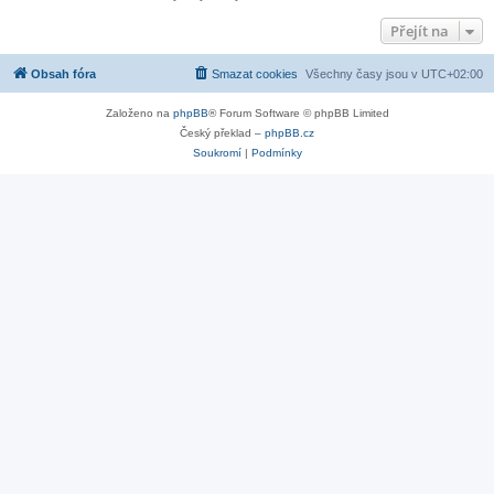
Přejít na
Obsah fóra
Smazat cookies
Všechny časy jsou v
UTC+02:00
Založeno na
phpBB
® Forum Software © phpBB Limited
Český překlad –
phpBB.cz
Soukromí
|
Podmínky