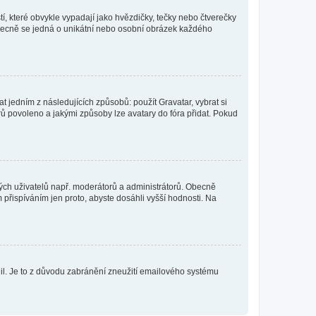
í, které obvykle vypadají jako hvězdičky, tečky nebo čtverečky
 a obecně se jedná o unikátní nebo osobní obrázek každého
t jedním z následujících způsobů: použít Gravatar, vybrat si
tarů povoleno a jakými způsoby lze avatary do fóra přidat. Pokud
itých uživatelů např. moderátorů a administrátorů. Obecně
přispíváním jen proto, abyste dosáhli vyšší hodnosti. Na
olil. Je to z důvodu zabránění zneužití emailového systému