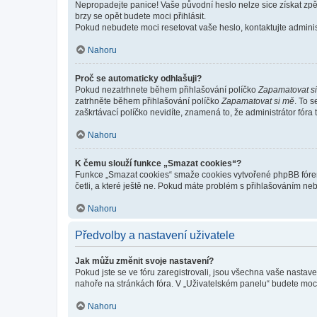
Nepropadejte panice! Vaše původní heslo nelze sice získat zpě
brzy se opět budete moci přihlásit.
Pokud nebudete moci resetovat vaše heslo, kontaktujte administ
Nahoru
Proč se automaticky odhlašuji?
Pokud nezatrhnete během přihlašování políčko
Zapamatovat s
zatrhněte během přihlašování políčko
Zapamatovat si mě
. To 
zaškrtávací políčko nevidíte, znamená to, že administrátor fóra 
Nahoru
K čemu slouží funkce „Smazat cookies“?
Funkce „Smazat cookies“ smaže cookies vytvořené phpBB fórem, 
četli, a které ještě ne. Pokud máte problém s přihlašováním 
Nahoru
Předvolby a nastavení uživatele
Jak můžu změnit svoje nastavení?
Pokud jste se ve fóru zaregistrovali, jsou všechna vaše nastav
nahoře na stránkách fóra. V „Uživatelském panelu“ budete moc
Nahoru