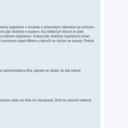
povolena registrace v souladu s americkým zákonem na ochranu
eré jste obdrželi e-mailem. Na některých fórech je také
 během registrace. Pokud jste obdrželi registrační email,
ail zachycen spam filtrem a skončil ve složce se spamy. Pokud
dministrátora fóra, abyste se ujistili, že jste nebyli
louhou dobu do fóra nic nenapsali, čímž se zmenší velikost