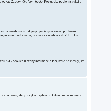
 na odkaz
Zapomněl/a jsem heslo
. Postupujte podle instrukcí a
eužití vašeho účtu někým jiným. Abyste zůstali přihlášeni,
vně, internetové kavárně, počítačové učebně atd. Pokud toto
ou být v cookies uloženy informace o tom, které příspěvky jste
omocí odkazu, který obvykle najdete po kliknutí na vaše jméno