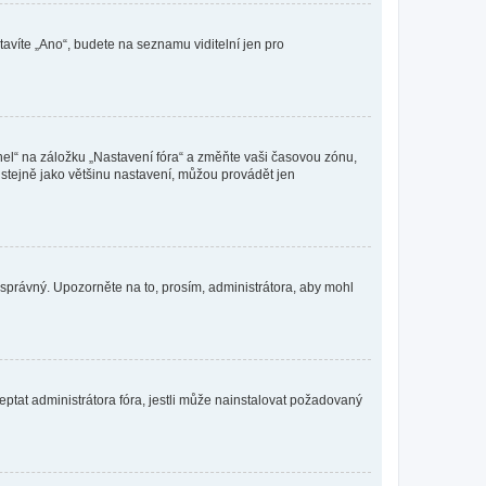
tavíte „Ano“, budete na seznamu viditelní jen pro
nel“ na záložku „Nastavení fóra“ a změňte vaši časovou zónu,
stejně jako většinu nastavení, můžou provádět jen
nesprávný. Upozorněte na to, prosím, administrátora, aby mohl
ptat administrátora fóra, jestli může nainstalovat požadovaný