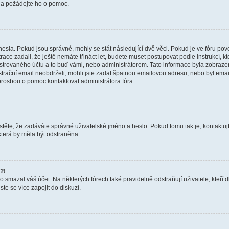
a a požádejte ho o pomoc.
hesla. Pokud jsou správné, mohly se stát následující dvě věci. Pokud je ve fóru 
ace zadali, že ještě nemáte třináct let, budete muset postupovat podle instrukcí, kt
trovaného účtu a to buď vámi, nebo administrátorem. Tato informace byla zobrazena
gistrační email neobdrželi, mohli jste zadat špatnou emailovou adresu, nebo byl em
s prosbou o pomoc kontaktovat administrátora fóra.
těte, že zadáváte správné uživatelské jméno a heslo. Pokud tomu tak je, kontaktujte a
terá by měla být odstraněna.
?!
smazal váš účet. Na některých fórech také pravidelně odstraňují uživatele, kteří d
te se více zapojit do diskuzí.