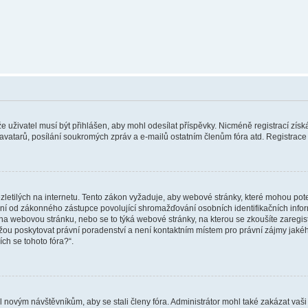
 že uživatel musí být přihlášen, aby mohl odesílat příspěvky. Nicméně registrací zís
 avatarů, posílání soukromých zpráv a e-mailů ostatním členům fóra atd. Registrace 
etilých na internetu. Tento zákon vyžaduje, aby webové stránky, které mohou pot
ní od zákonného zástupce povolující shromažďování osobních identifikačních informac
vat na webovou stránku, nebo se to týká webové stránky, na kterou se zkoušíte zareg
ůžou poskytovat právní poradenství a není kontaktním místem pro právní zájmy ja
ích se tohoto fóra?“.
il novým návštěvníkům, aby se stali členy fóra. Administrátor mohl také zakázat va