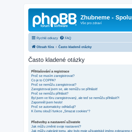
Zhubneme - Spolu
Vše pro zdraví
Rychlé odkazy
FAQ
Obsah fóra
Často kladené otázky
Často kladené otázky
Přihlašování a registrace
Proč se musím zaregistrovat?
Co je to COPPA?
Proč se nemůžu zaregistrovat?
Zaregistroval jsem se, ale nemůžu se přihlásit!
Proč se nemůžu přihlásit?
Byl jsem ve fóru zaregistrovaný, ale teď se nemůžu přihlásit?!
Zapomněl jsem heslo!
Proč se automaticky odhlašuji?
K čemu slouží funkce „Smazat cookies“?
Předvolby a nastavení uživatele
Jak můžu změnit svoje nastavení?
Jak můžu zabránit tomu, aby bylo moje uživatelské jméno zobrazeno 