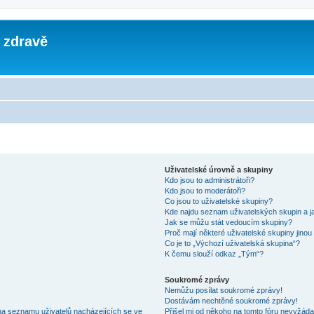
 zdravě
Uživatelské úrovně a skupiny
Kdo jsou to administrátoři?
Kdo jsou to moderátoři?
Co jsou to uživatelské skupiny?
Kde najdu seznam uživatelských skupin a j
Jak se můžu stát vedoucím skupiny?
Proč mají některé uživatelské skupiny jinou
Co je to „Výchozí uživatelská skupina“?
K čemu slouží odkaz „Tým“?
Soukromé zprávy
Nemůžu posílat soukromé zprávy!
Dostávám nechtěné soukromé zprávy!
na seznamu uživatelů nacházejících se ve
Přišel mi od někoho na tomto fóru nevyžáda