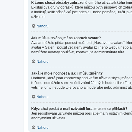
K čemu slouží obrázky zobrazené u mého uživatelského jm
Existují dva druhy obrázků, které můžou být v příspěvcích zobr
a indikují, kolik příspěvků jste odeslali, nebo pomáhají určit 
uživatele.
Nahoru
Jak můžu u svého jména zobrazit avatar?
Avatar můžete přidat pomocí možnosti „Nastavení avataru“, kter
avatar v Galerii, použít vzdálený avatar (z jiného webu), nebo a
nemůžete avatary používat, kontaktujte administrátora fóra.
Nahoru
Jaká je moje hodnost a jak ji můžu změnit?
Hodnosti, které jsou zobrazeny pod vaším uživatelským jménem, i
řečeno, nemůžete sami změnit znění žádných hodností ve fóru, 
většině fór to nebude tolerováno a moderátor nebo administrát
Nahoru
Když chci poslat e-mail uživateli fóra, musím se přihlásit?
Jen registrovaní uživatelé můžou posílat e-maily ostatním členů
anonymními uživateli.
Nahoru