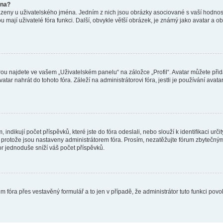
éna?
azeny u uživatelského jména. Jedním z nich jsou obrázky asociované s vaší hodnost
jakou mají uživatelé fóra funkci. Další, obvykle větší obrázek, je známý jako avatar
ou najdete ve vašem „Uživatelském panelu“ na záložce „Profil“. Avatar můžete přida
vatar nahrát do tohoto fóra. Záleží na administrátorovi fóra, jestli je používání ava
ndikují počet příspěvků, které jste do fóra odeslali, nebo slouží k identifikaci urč
protože jsou nastaveny administrátorem fóra. Prosím, nezatěžujte fórum zbytečným 
or jednoduše sníží váš počet příspěvků.
m fóra přes vestavěný formulář a to jen v případě, že administrátor tuto funkci pov