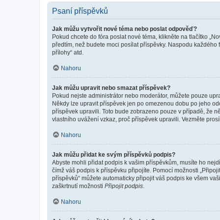
Psaní příspěvků
Jak můžu vytvořit nové téma nebo poslat odpověď?
Pokud chcete do fóra poslat nové téma, klikněte na tlačítko „No
předtím, než budete moci posílat příspěvky. Naspodu každého fó
přílohy“ atd.
Nahoru
Jak můžu upravit nebo smazat příspěvek?
Pokud nejste administrátor nebo moderátor, můžete pouze upravo
Někdy lze upravit příspěvek jen po omezenou dobu po jeho odesl
příspěvek upravili. Toto bude zobrazeno pouze v případě, že n
vlastního uvážení vzkaz, proč příspěvek upravili. Vezměte pr
Nahoru
Jak můžu přidat ke svým příspěvků podpis?
Abyste mohli přidat podpis k vašim příspěvkům, musíte ho nejdří
čímž váš podpis k příspěvku připojíte. Pomocí možnosti „Připo
příspěvků“ můžete automaticky připojit váš podpis ke všem vaš
zaškrtnutí možnosti
Připojit podpis
.
Nahoru