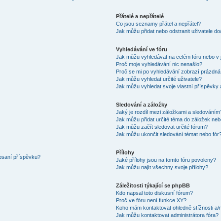
Přátelé a nepřátelé
Co jsou seznamy přátel a nepřátel?
Jak můžu přidat nebo odstranit uživatele d
Vyhledávání ve fóru
Jak můžu vyhledávat na celém fóru nebo v 
Proč moje vyhledávání nic nenašlo?
Proč se mi po vyhledávání zobrazí prázdná
Jak můžu vyhledat určité uživatele?
Jak můžu vyhledat svoje vlastní příspěvky
Sledování a záložky
Jaký je rozdíl mezi záložkami a sledováním
Jak můžu přidat určité téma do záložek neb
Jak můžu začít sledovat určité fórum?
Jak můžu ukončit sledování témat nebo fór
Přílohy
 psaní příspěvku?
Jaké přílohy jsou na tomto fóru povoleny?
Jak můžu najít všechny svoje přílohy?
Záležitosti týkající se phpBB
Kdo napsal toto diskusní fórum?
Proč ve fóru není funkce XY?
Koho mám kontaktovat ohledně stížnosti a/ne
Jak můžu kontaktovat administrátora fóra?