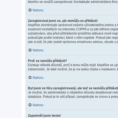
kterého se snažíš zaregistrovat. Kontaktujte administrátora fór
Nahoru
Zaregistroval jsem se, ale nemůžu se přihlásit!
Nejdříve zkontrolujte správnost vašeho uživatelského jména a 
soukromí nezletilých na internetu COPPA a vy jste během registr
vyžadováno, aby před přihlášením proběhla aktivace nově regis
pokračujte podle instrukcí, které v něm najdete. Pokud jste re
jste si jistí, že jste zadali správnou emailovou adresu, zkuste 
Nahoru
Proč se nemůžu přihlásit?
Existuje několik důvodů, proč k tomu může dojít. Nejdříve se ujis
zabanováni. Je také možné, že je na webu chyba v nastavení, k
Nahoru
Byl jsem ve fóru zaregistrovaný, ale teď se nemůžu přihlásit
Je možné, že administrátor z nějakého důvodu deaktivoval nebo 
databáze. Pokud je to váš případ, zaregistrujte se znovu a pokus
Nahoru
Zapomněl jsem heslo!