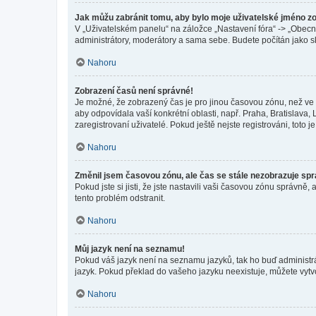
Jak můžu zabránit tomu, aby bylo moje uživatelské jméno z
V „Uživatelském panelu“ na záložce „Nastavení fóra“ -> „Obec
administrátory, moderátory a sama sebe. Budete počítán jako sk
Nahoru
Zobrazení časů není správné!
Je možné, že zobrazený čas je pro jinou časovou zónu, než ve k
aby odpovídala vaší konkrétní oblasti, např. Praha, Bratislav
zaregistrovaní uživatelé. Pokud ještě nejste registrováni, toto je
Nahoru
Změnil jsem časovou zónu, ale čas se stále nezobrazuje sp
Pokud jste si jisti, že jste nastavili vaši časovou zónu správn
tento problém odstranit.
Nahoru
Můj jazyk není na seznamu!
Pokud váš jazyk není na seznamu jazyků, tak ho buď administrát
jazyk. Pokud překlad do vašeho jazyku neexistuje, můžete vytv
Nahoru