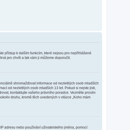
káte přístup k dalším funkcím, které nejsou pro nepřihlášené
trvá jen chvíli a tak vám ji můžeme doporučit.
enciálně shromažďovat informace od nezletilých osob mladších
í od nezletilých osob mladších 13 let. Pokud si nejste jisti,
istrovat, kontaktujte vašeho právního poradce. Vezměte prosím
kéhokoliv druhu, kromě těch uvedených v otázce „Koho mám
ši IP adresu nebo používání uživatelského jména, pomocí