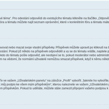
vé téma“. Pro odeslání odpovědi do existujícího tématu klikněte na tlačítko „Odpově
ra a tématu můžete najít seznam oprávnění, které v konkrétním fóru a tématu máte.
vat nebo mazat svoje vlastní příspěvky. Příspěvek můžete upravit po kliknutí na tla
ání. Pokud již někdo na příspěvek odpověděl a vy se do tématu vrátíte, najdete pod
ěkdo do tématu pošle odpověď, ale neobjeví se to, pokud moderátor nebo administr
osím na vědomí, že normální uživatelé nemůžou smazat příspěvek, když k němu něk
v ve vašem „Uživatelském panelu“ na záložce „Profil“ vytvořit. Jakmile ho vytvořít
jit můj podpis ke všem mým příspěvkům“, kterou naleznete ve vašem „Uživatelském p
im příspěvkům. Pokud to uděláte, můžete stále zamezit připojení vašeho podpisu k