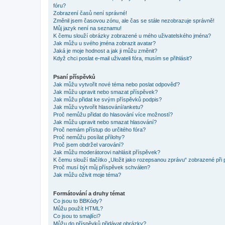
fóru?
Zobrazení časů není správné!
Změnil jsem časovou zónu, ale čas se stále nezobrazuje správně!
Můj jazyk není na seznamu!
K čemu slouží obrázky zobrazené u mého uživatelského jména?
Jak můžu u svého jména zobrazit avatar?
Jaká je moje hodnost a jak ji můžu změnit?
Když chci poslat e-mail uživateli fóra, musím se přihlásit?
Psaní příspěvků
Jak můžu vytvořit nové téma nebo poslat odpověď?
Jak můžu upravit nebo smazat příspěvek?
Jak můžu přidat ke svým příspěvků podpis?
Jak můžu vytvořit hlasování/anketu?
Proč nemůžu přidat do hlasování více možností?
Jak můžu upravit nebo smazat hlasování?
Proč nemám přístup do určitého fóra?
Proč nemůžu posílat přílohy?
Proč jsem obdržel varování?
Jak můžu moderátorovi nahlásit příspěvek?
K čemu slouží tlačítko „Uložit jako rozepsanou zprávu“ zobrazené při
Proč musí být můj příspěvek schválen?
Jak můžu oživit moje téma?
Formátování a druhy témat
Co jsou to BBKódy?
Můžu použít HTML?
Co jsou to smajlíci?
Můžu do příspěvků přidávat obrázky?