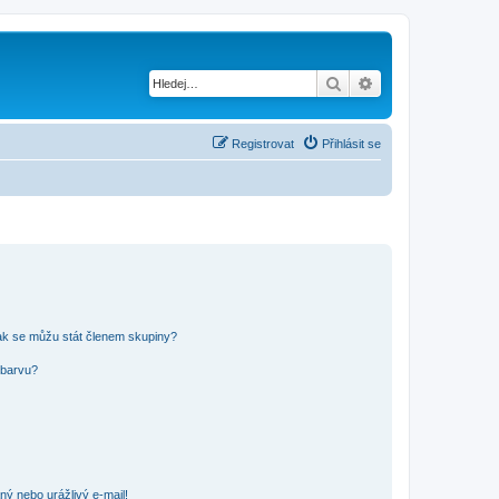
Hledat
Pokročilé hledání
Registrovat
Přihlásit se
ak se můžu stát členem skupiny?
 barvu?
ný nebo urážlivý e-mail!