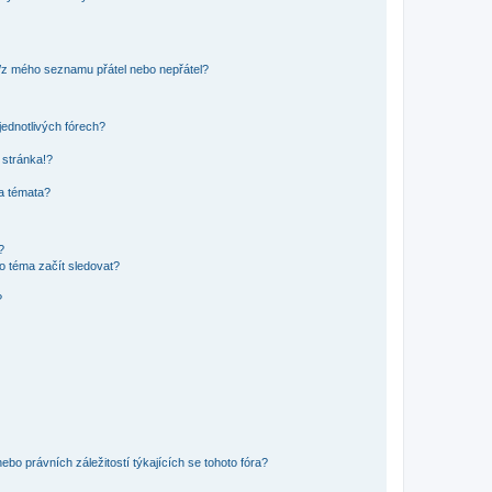
o/z mého seznamu přátel nebo nepřátel?
jednotlivých fórech?
 stránka!?
 a témata?
?
o téma začít sledovat?
?
bo právních záležitostí týkajících se tohoto fóra?