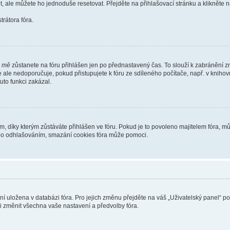
t, ale můžete ho jednoduše resetovat. Přejděte na přihlašovací stránku a klikněte
rátora fóra.
i mě
zůstanete na fóru přihlášen jen po přednastavený čas. To slouží k zabránění zn
se ale nedoporučuje, pokud přistupujete k fóru ze sdíleného počítače, např. v kniho
tuto funkci zakázal.
díky kterým zůstáváte přihlášen ve fóru. Pokud je to povoleno majitelem fóra, můž
nebo odhlašováním, smazání cookies fóra může pomoci.
ení uložena v databázi fóra. Pro jejich změnu přejděte na váš „Uživatelský panel“ p
i změnit všechna vaše nastavení a předvolby fóra.