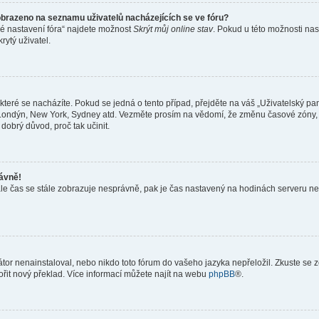
obrazeno na seznamu uživatelů nacházejících se ve fóru?
né nastavení fóra“ najdete možnost
Skrýt můj online stav
. Pokud u této možnosti nas
rytý uživatel.
teré se nacházíte. Pokud se jedná o tento případ, přejděte na váš „Uživatelský pa
a, Londýn, New York, Sydney atd. Vezměte prosím na vědomí, že změnu časové zóny, 
 dobrý důvod, proč tak učinit.
rávně!
ě, ale čas se stále zobrazuje nesprávně, pak je čas nastavený na hodinách serveru 
or nenainstaloval, nebo nikdo toto fórum do vašeho jazyka nepřeložil. Zkuste se ze
ořit nový překlad. Více informací můžete najít na webu
phpBB
®.