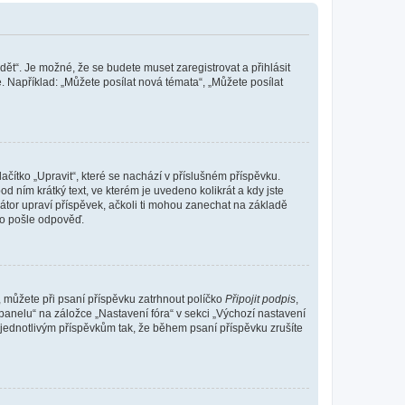
dět“. Je možné, že se budete muset zaregistrovat a přihlásit
 Například: „Můžete posílat nová témata“, „Můžete posílat
čítko „Upravit“, které se nachází v příslušném příspěvku.
 ním krátký text, ve kterém je uvedeno kolikrát a kdy jste
átor upraví příspěvek, ačkoli ti mohou zanechat na základě
do pošle odpověď.
e, můžete při psaní příspěvku zatrhnout políčko
Připojit podpis
,
anelu“ na záložce „Nastavení fóra“ v sekci „Výchozí nastavení
 jednotlivým příspěvkům tak, že během psaní příspěvku zrušíte