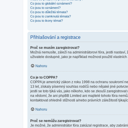
Co jsou to globální oznámení?
Co jsou to oznámení?
Co jsou to důležitá témata?
Co jsou to zamknutá témata?
Co jsou to ikony témat?
Přihlašování a registrace
Proč se musím zaregistrovat?
Možná nemusíte, záleží na administrátorovi fóra, jestli nastaví,
uživatele dostupné, jako je například možnost použití vlastních
Nahoru
Co je to COPPA?
COPPA je americký zákon z roku 1998 na ochranu soukromí nezl
13 let, získaly písemný souhlas rodičů nebo nějaké jiné potvrze
jestli se toto týká vás, jako někoho, kdo se zkouší zaregistro
na vědomí, že ani phpBB Limited ani majitelé tohoto fóra nem
kontaktovat ohledně stížnosti a/nebo právních záležitostí týkajíc
Nahoru
Proč se nemůžu zaregistrovat?
Je možné, že administrátor fóra zakázal registrace, aby zabrán