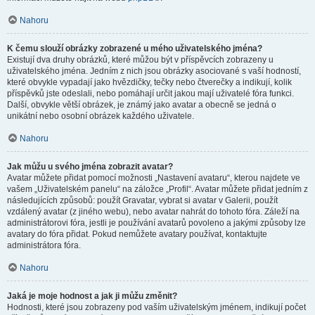
Nahoru
K čemu slouží obrázky zobrazené u mého uživatelského jména?
Existují dva druhy obrázků, které můžou být v příspěvcích zobrazeny u
uživatelského jména. Jedním z nich jsou obrázky asociované s vaší hodností,
které obvykle vypadají jako hvězdičky, tečky nebo čtverečky a indikují, kolik
příspěvků jste odeslali, nebo pomáhají určit jakou mají uživatelé fóra funkci.
Další, obvykle větší obrázek, je známý jako avatar a obecně se jedná o
unikátní nebo osobní obrázek každého uživatele.
Nahoru
Jak můžu u svého jména zobrazit avatar?
Avatar můžete přidat pomocí možnosti „Nastavení avataru“, kterou najdete ve
vašem „Uživatelském panelu“ na záložce „Profil“. Avatar můžete přidat jedním z
následujících způsobů: použít Gravatar, vybrat si avatar v Galerii, použít
vzdálený avatar (z jiného webu), nebo avatar nahrát do tohoto fóra. Záleží na
administrátorovi fóra, jestli je používání avatarů povoleno a jakými způsoby lze
avatary do fóra přidat. Pokud nemůžete avatary používat, kontaktujte
administrátora fóra.
Nahoru
Jaká je moje hodnost a jak ji můžu změnit?
Hodnosti, které jsou zobrazeny pod vaším uživatelským jménem, indikují počet