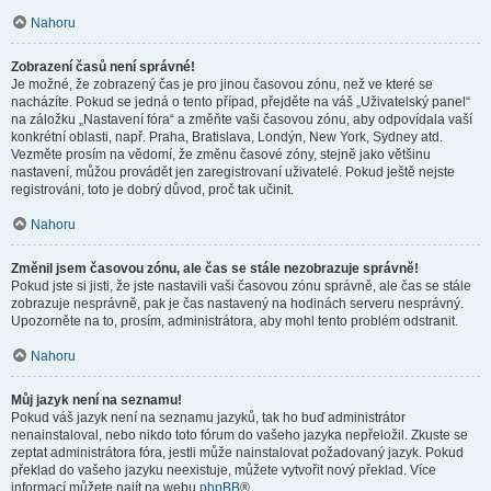
Nahoru
Zobrazení časů není správné!
Je možné, že zobrazený čas je pro jinou časovou zónu, než ve které se
nacházíte. Pokud se jedná o tento případ, přejděte na váš „Uživatelský panel“
na záložku „Nastavení fóra“ a změňte vaši časovou zónu, aby odpovídala vaší
konkrétní oblasti, např. Praha, Bratislava, Londýn, New York, Sydney atd.
Vezměte prosím na vědomí, že změnu časové zóny, stejně jako většinu
nastavení, můžou provádět jen zaregistrovaní uživatelé. Pokud ještě nejste
registrováni, toto je dobrý důvod, proč tak učinit.
Nahoru
Změnil jsem časovou zónu, ale čas se stále nezobrazuje správně!
Pokud jste si jisti, že jste nastavili vaši časovou zónu správně, ale čas se stále
zobrazuje nesprávně, pak je čas nastavený na hodinách serveru nesprávný.
Upozorněte na to, prosím, administrátora, aby mohl tento problém odstranit.
Nahoru
Můj jazyk není na seznamu!
Pokud váš jazyk není na seznamu jazyků, tak ho buď administrátor
nenainstaloval, nebo nikdo toto fórum do vašeho jazyka nepřeložil. Zkuste se
zeptat administrátora fóra, jestli může nainstalovat požadovaný jazyk. Pokud
překlad do vašeho jazyku neexistuje, můžete vytvořit nový překlad. Více
informací můžete najít na webu
phpBB
®.