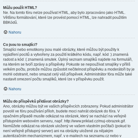
Můžu použít HTML?
Ne. Na tomto fóru nelze používat HTML, aby bylo zpracováno jako HTML.
Většinu formátování, které lze provést pomocí HTML, lze nahradit použitím
BBKódů.
Nahoru
Co jsou to smajlíci?
Smajlíci nebo emotikony jsou malé obrázky, které můžou být použity k
vyjádření pocitů a vytvořeny za použití krátkého kódu, např. kód :) znamená
radost a kód :( znamená smutek. Úplný seznam smajlíků najdete na formuláři,
na kterém se tvoří zprávy a příspěvky. Pokuste se nepoužívat smajlíky v příliš
velkém počtu, protože můžou způsobit nečitelnost příspěvku a moderátoři by je
mohli odstranit, nebo smazat celý váš příspěvek. Administrátor fóra může také
nastavit omezení počtu smajlíků, které lze v příspěvku použít.
Nahoru
Můžu do příspěvků přidávat obrázky?
Ano, obrázky můžou být ve vašich příspěvcích zobrazeny. Pokud administrátor
povolil ve fóru používání příloh, budete moci nahrát obrázek do fóra. V
opačném případě musíte odkázat na obrázek, který se nachází na veřejně
přístupném webovém serveru, např. http://www.priklad.cz/muj-obrazek.gif.
Nemůžete odkázat na obrázek uložený ve vašem vlastním počítači (pokud to
není veřejně přístupný server) ani na obrázky uložené za nějakým
autentizačním mechanizmem, např. v e-mailech na seznamu.cz nebo v