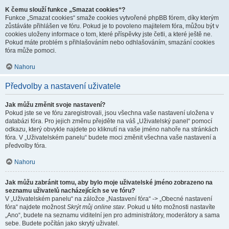
K čemu slouží funkce „Smazat cookies“?
Funkce „Smazat cookies“ smaže cookies vytvořené phpBB fórem, díky kterým
zůstáváte přihlášen ve fóru. Pokud je to povoleno majitelem fóra, můžou být v
cookies uloženy informace o tom, které příspěvky jste četli, a které ještě ne.
Pokud máte problém s přihlašováním nebo odhlašováním, smazání cookies
fóra může pomoci.
Nahoru
Předvolby a nastavení uživatele
Jak můžu změnit svoje nastavení?
Pokud jste se ve fóru zaregistrovali, jsou všechna vaše nastavení uložena v
databázi fóra. Pro jejich změnu přejděte na váš „Uživatelský panel“ pomocí
odkazu, který obvykle najdete po kliknutí na vaše jméno nahoře na stránkách
fóra. V „Uživatelském panelu“ budete moci změnit všechna vaše nastavení a
předvolby fóra.
Nahoru
Jak můžu zabránit tomu, aby bylo moje uživatelské jméno zobrazeno na
seznamu uživatelů nacházejících se ve fóru?
V „Uživatelském panelu“ na záložce „Nastavení fóra“ -> „Obecné nastavení
fóra“ najdete možnost
Skrýt můj online stav
. Pokud u této možnosti nastavíte
„Ano“, budete na seznamu viditelní jen pro administrátory, moderátory a sama
sebe. Budete počítán jako skrytý uživatel.