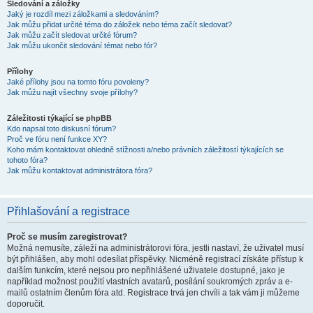
Sledování a záložky
Jaký je rozdíl mezi záložkami a sledováním?
Jak můžu přidat určité téma do záložek nebo téma začít sledovat?
Jak můžu začít sledovat určité fórum?
Jak můžu ukončit sledování témat nebo fór?
Přílohy
Jaké přílohy jsou na tomto fóru povoleny?
Jak můžu najít všechny svoje přílohy?
Záležitosti týkající se phpBB
Kdo napsal toto diskusní fórum?
Proč ve fóru není funkce XY?
Koho mám kontaktovat ohledně stížnosti a/nebo právních záležitostí týkajících se
tohoto fóra?
Jak můžu kontaktovat administrátora fóra?
Přihlašování a registrace
Proč se musím zaregistrovat?
Možná nemusíte, záleží na administrátorovi fóra, jestli nastaví, že uživatel musí
být přihlášen, aby mohl odesílat příspěvky. Nicméně registrací získáte přístup k
dalším funkcím, které nejsou pro nepřihlášené uživatele dostupné, jako je
například možnost použití vlastních avatarů, posílání soukromých zpráv a e-
mailů ostatním členům fóra atd. Registrace trvá jen chvíli a tak vám ji můžeme
doporučit.