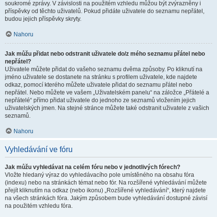
soukromé zprávy. V závislosti na použitém vzhledu můžou být zvýrazněny i
příspěvky od těchto uživatelů. Pokud přidáte uživatele do seznamu nepřátel,
budou jejich příspěvky skryty.
Nahoru
Jak můžu přidat nebo odstranit uživatele do/z mého seznamu přátel nebo
nepřátel?
Uživatele můžete přidat do vašeho seznamu dvěma způsoby. Po kliknutí na
jméno uživatele se dostanete na stránku s profilem uživatele, kde najdete
odkaz, pomocí kterého můžete uživatele přidat do seznamu přátel nebo
nepřátel. Nebo můžete ve vašem „Uživatelském panelu“ na záložce „Přátelé a
nepřátelé“ přímo přidat uživatele do jednoho ze seznamů vložením jejich
uživatelských jmen. Na stejné stránce můžete také odstranit uživatele z vašich
seznamů.
Nahoru
Vyhledávání ve fóru
Jak můžu vyhledávat na celém fóru nebo v jednotlivých fórech?
Vložte hledaný výraz do vyhledávacího pole umístěného na obsahu fóra
(indexu) nebo na stránkách témat nebo fór. Na rozšířené vyhledávání můžete
přejít kliknutím na odkaz (nebo ikonu) „Rozšířené vyhledávání“, který najdete
na všech stránkách fóra. Jakým způsobem bude vyhledávání dostupné závisí
na použitém vzhledu fóra.