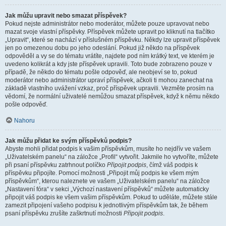
Jak můžu upravit nebo smazat příspěvek?
Pokud nejste administrátor nebo moderátor, můžete pouze upravovat nebo
mazat svoje vlastní příspěvky. Příspěvek můžete upravit po kliknutí na tlačítko
„Upravit“, které se nachází v příslušném příspěvku. Někdy lze upravit příspěvek
jen po omezenou dobu po jeho odeslání. Pokud již někdo na příspěvek
odpověděl a vy se do tématu vrátíte, najdete pod ním krátký text, ve kterém je
uvedeno kolikrát a kdy jste příspěvek upravili. Toto bude zobrazeno pouze v
případě, že někdo do tématu pošle odpověď, ale neobjeví se to, pokud
moderátor nebo administrátor upraví příspěvek, ačkoli ti mohou zanechat na
základě vlastního uvážení vzkaz, proč příspěvek upravili. Vezměte prosím na
vědomí, že normální uživatelé nemůžou smazat příspěvek, když k němu někdo
pošle odpověď.
Nahoru
Jak můžu přidat ke svým příspěvků podpis?
Abyste mohli přidat podpis k vašim příspěvkům, musíte ho nejdřív ve vašem
„Uživatelském panelu“ na záložce „Profil“ vytvořit. Jakmile ho vytvoříte, můžete
při psaní příspěvku zatrhnout políčko
Připojit podpis
, čímž váš podpis k
příspěvku připojíte. Pomocí možnosti „Připojit můj podpis ke všem mým
příspěvkům“, kterou naleznete ve vašem „Uživatelském panelu“ na záložce
„Nastavení fóra“ v sekci „Výchozí nastavení příspěvků“ můžete automaticky
připojit váš podpis ke všem vašim příspěvkům. Pokud to uděláte, můžete stále
zamezit připojení vašeho podpisu k jednotlivým příspěvkům tak, že během
psaní příspěvku zrušíte zaškrtnutí možnosti
Připojit podpis
.