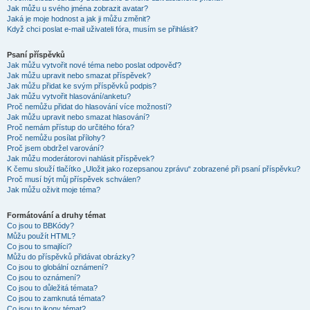
Jak můžu u svého jména zobrazit avatar?
Jaká je moje hodnost a jak ji můžu změnit?
Když chci poslat e-mail uživateli fóra, musím se přihlásit?
Psaní příspěvků
Jak můžu vytvořit nové téma nebo poslat odpověď?
Jak můžu upravit nebo smazat příspěvek?
Jak můžu přidat ke svým příspěvků podpis?
Jak můžu vytvořit hlasování/anketu?
Proč nemůžu přidat do hlasování více možností?
Jak můžu upravit nebo smazat hlasování?
Proč nemám přístup do určitého fóra?
Proč nemůžu posílat přílohy?
Proč jsem obdržel varování?
Jak můžu moderátorovi nahlásit příspěvek?
K čemu slouží tlačítko „Uložit jako rozepsanou zprávu“ zobrazené při psaní příspěvku?
Proč musí být můj příspěvek schválen?
Jak můžu oživit moje téma?
Formátování a druhy témat
Co jsou to BBKódy?
Můžu použít HTML?
Co jsou to smajlíci?
Můžu do příspěvků přidávat obrázky?
Co jsou to globální oznámení?
Co jsou to oznámení?
Co jsou to důležitá témata?
Co jsou to zamknutá témata?
Co jsou to ikony témat?