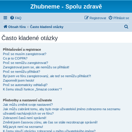
Zhubneme - Spolu zdravě
FAQ
Registrovat
Přihlásit se
H
Obsah fóra
Často kladené otázky
l
Často kladené otázky
e
d
Přihlašování a registrace
Proč se musím zaregistrovat?
a
Co je to COPPA?
t
Proč se nemůžu zaregistrovat?
Zaregistroval jsem se, ale nemůžu se přihlásit!
Proč se nemůžu přihlásit?
Byl jsem ve fóru zaregistrovaný, ale teď se nemůžu přihlásit?!
Zapomněl jsem heslo!
Proč se automaticky odhlašuji?
K čemu slouží funkce „Smazat cookies“?
Předvolby a nastavení uživatele
Jak můžu změnit svoje nastavení?
Jak můžu zabránit tomu, aby bylo moje uživatelské jméno zobrazeno na seznamu
uživatelů nacházejících se ve fóru?
Zobrazení časů není správné!
Změnil jsem časovou zónu, ale čas se stále nezobrazuje správně!
Můj jazyk není na seznamu!
K čemu slouží obrázky zobrazené u mého uživatelského jména?