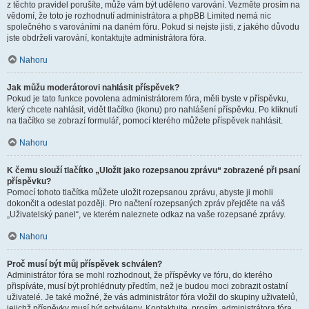
z těchto pravidel porušíte, může vám být uděleno varování. Vezměte prosím na
vědomí, že toto je rozhodnutí administrátora a phpBB Limited nemá nic
společného s varováními na daném fóru. Pokud si nejste jisti, z jakého důvodu
jste obdrželi varování, kontaktujte administrátora fóra.
Nahoru
Jak můžu moderátorovi nahlásit příspěvek?
Pokud je tato funkce povolena administrátorem fóra, měli byste v příspěvku,
který chcete nahlásit, vidět tlačítko (ikonu) pro nahlášení příspěvku. Po kliknutí
na tlačítko se zobrazí formulář, pomocí kterého můžete příspěvek nahlásit.
Nahoru
K čemu slouží tlačítko „Uložit jako rozepsanou zprávu“ zobrazené při psaní
příspěvku?
Pomocí tohoto tlačítka můžete uložit rozepsanou zprávu, abyste ji mohli
dokončit a odeslat později. Pro načtení rozepsaných zpráv přejděte na váš
„Uživatelský panel“, ve kterém naleznete odkaz na vaše rozepsané zprávy.
Nahoru
Proč musí být můj příspěvek schválen?
Administrátor fóra se mohl rozhodnout, že příspěvky ve fóru, do kterého
přispíváte, musí být prohlédnuty předtím, než je budou moci zobrazit ostatní
uživatelé. Je také možné, že vás administrátor fóra vložil do skupiny uživatelů,
jejichž příspěvky musí být schváleny. Kontaktujte, prosím, administrátora fóra