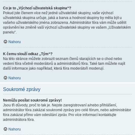
Co je to „Výchozí uživatelská skupina“?
Pokud jste členem více než jedné uživatelské skupiny, vaše výchozí
uživatelská skupina určuje, jaká a barva a hodnost skupiny by měla být u
vašeho uživatelského jména zobrazena. Administrátor fóra vám může udělit
oprávnění ke změně vaší výchozí uživatelské skupiny ve vašem „Uživatelském
panelu“.
Nahoru
K čemu slouží odkaz „Tým“?
Na této stránce můžete zobrazit seznam členů starajících se o chod nebo
vedení fóra včetně moderátorů a administrátorů fóra. Také tam můžete najít
další informace jako například, která fóra moderátoři moderují.
Nahoru
Soukromé zprávy
Nemůžu posílat soukromé zprávy!
Jsou tři důvody, proč to tak je. Nejste zaregistrovaní a/nebo přihlášení,
administrátor fóra zakázal soukromé zprávy pro celé fórum, nebo administrátor
fóra zakázal přímo vám odesílání zpráv. Pro více informací kontaktujte
administrátora fóra.
Nahoru