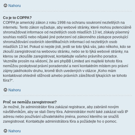
Nahoru
Co je to COPPA?
COPPA je americký zákon z roku 1998 na ochranu soukromí nezletilých na
internetu. Tento zákon vyžaduje, aby webové stránky, které mohou potenciálně
shromažďovat informace od nezletilých osob mladších 13 let, získaly písemný
souhlas rodičů nebo nějaké jiné potvrzení od zákonného zástupce povolující
shromažďování osobních identifikačních informací od nezletilých osob
mladších 13 let. Pokud si nejste jisti, jestli se toto týká vás, jako někoho, kdo se
zkouší zaregistrovat na webovou stránku, nebo se to týká webové stránky, na
kterou se zkoušíte zaregistrovat, kontaktujte vašeho právního poradce.
Vezměte prosím na vědomí, že ani phpBB Limited ani majitelé tohoto fóra
nemůžou poskytovat právní poradenství a není kontaktním místem pro právní
zájmy jakéhokoliv druhu, kromě těch uvedených v otázce „Koho mám
kontaktovat ohledně stížnosti a/nebo právních záležitostí týkajících se tohoto
fóra?“.
Nahoru
Proč se nemůžu zaregistrovat?
Je možné, že administrátor fóra zakázal registrace, aby zabránil novým
návštěvníkům, aby se stali členy fóra. Administrátor mohl také zakázat vaši IP
adresu nebo používání uživatelského jména, pomocí kterého se snažíš
zaregistrovat. Kontaktujte administrátora fóra a požádejte ho o pomoc.
Nahoru