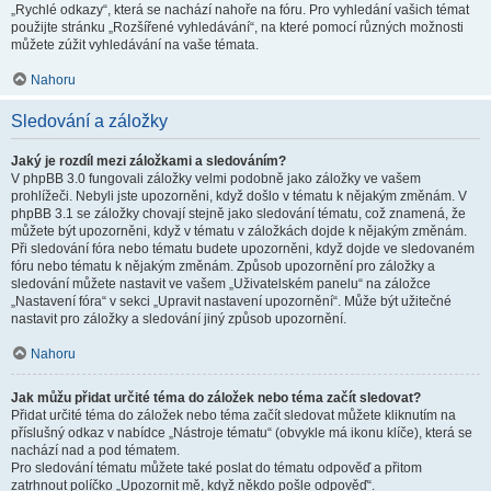
„Rychlé odkazy“, která se nachází nahoře na fóru. Pro vyhledání vašich témat
použijte stránku „Rozšířené vyhledávání“, na které pomocí různých možnosti
můžete zúžit vyhledávání na vaše témata.
Nahoru
Sledování a záložky
Jaký je rozdíl mezi záložkami a sledováním?
V phpBB 3.0 fungovali záložky velmi podobně jako záložky ve vašem
prohlížeči. Nebyli jste upozorněni, když došlo v tématu k nějakým změnám. V
phpBB 3.1 se záložky chovají stejně jako sledování tématu, což znamená, že
můžete být upozorněni, když v tématu v záložkách dojde k nějakým změnám.
Při sledování fóra nebo tématu budete upozorněni, když dojde ve sledovaném
fóru nebo tématu k nějakým změnám. Způsob upozornění pro záložky a
sledování můžete nastavit ve vašem „Uživatelském panelu“ na záložce
„Nastavení fóra“ v sekci „Upravit nastavení upozornění“. Může být užitečné
nastavit pro záložky a sledování jiný způsob upozornění.
Nahoru
Jak můžu přidat určité téma do záložek nebo téma začít sledovat?
Přidat určité téma do záložek nebo téma začít sledovat můžete kliknutím na
příslušný odkaz v nabídce „Nástroje tématu“ (obvykle má ikonu klíče), která se
nachází nad a pod tématem.
Pro sledování tématu můžete také poslat do tématu odpověď a přitom
zatrhnout políčko „Upozornit mě, když někdo pošle odpověď“.