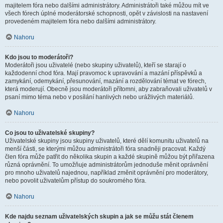
majitelem fóra nebo dalšími administrátory. Administrátoři také můžou mít ve
všech fórech úplné moderátorské schopnosti, opět v závislosti na nastavení
provedeném majitelem fóra nebo dalšími administrátory.
Nahoru
Kdo jsou to moderátoři?
Moderátoři jsou uživatelé (nebo skupiny uživatelů), kteří se starají o
každodenní chod fóra. Mají pravomoc k upravování a mazání příspěvků a
zamykání, odemykání, přesunování, mazání a rozdělování témat ve fórech,
která moderují. Obecně jsou moderátoři přítomni, aby zabraňovali uživatelů v
psaní mimo téma nebo v posílání hanlivých nebo urážlivých materiálů.
Nahoru
Co jsou to uživatelské skupiny?
Uživatelské skupiny jsou skupiny uživatelů, které dělí komunitu uživatelů na
menší části, se kterými můžou administrátoři fóra snadněji pracovat. Každý
člen fóra může patřit do několika skupin a každé skupině můžou být přiřazena
různá oprávnění. To umožňuje administrátorům jednoduše měnit oprávnění
pro mnoho uživatelů najednou, například změnit oprávnění pro moderátory,
nebo povolit uživatelům přístup do soukromého fóra.
Nahoru
Kde najdu seznam uživatelských skupin a jak se můžu stát členem