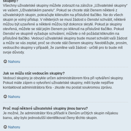
skupiny?
Všechny uživatelské skupiny můžete zobrazit na záložce „Uživatelské skupiny“
ve vašem „Uživatelském panelu“. Pokud se chcete stát členem některé z
uživatelských skupin, pokračujte kliknutím na příslušné tlačítko. Ne do všech
skupin je volný přístup. V některých se musí žádost o členství schválit, některé
můžou být uzavřené a některé můžou být dokonce skryté. Pokud je skupiny
otevřená, můžete se stát jejím členem po kliknutí na příslušné tlačítko. Pokud
členství ve skupině vyžaduje schválení, můžete o ně požádat kliknutím na
příslušné tlačítko. Vedoucí uživatelské skupiny bude muset schválit vaši žádost
a může se vás zeptat, proč se chcete stát členem skupiny. Neobtěžujte, prosím,
vedoucího skupiny v případě, že zamítne vaši žádost - určitě pro to bude mít
svoje důvody.
Nahoru
Jak se můžu stát vedoucím skupiny?
Vedoucí skupiny je obvykle určen administrátorem fóra při vytváření skupiny.
Pokud máte zájem o vytvoření uživatelské skupiny, měli byste nejdříve
kontaktovat administrátora fóra - zkuste mu poslat soukromou zprávu.
Nahoru
Proč mají některé uživatelské skupiny jinou barvu?
Je možné, že administrátor fóra přiřadil k členům určitých skupin nějakou
barvu, aby bylo jednodušší identifikovat členy těchto skupin.
Nahoru