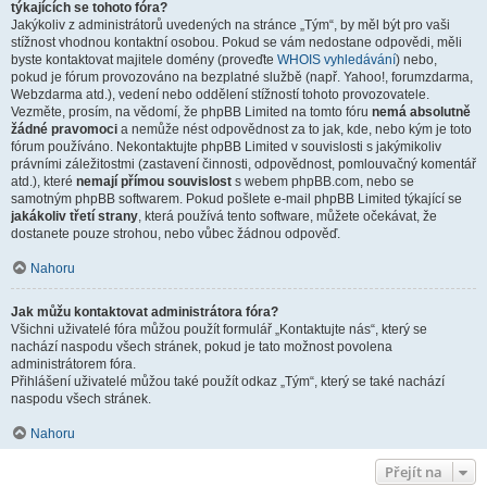
týkajících se tohoto fóra?
Jakýkoliv z administrátorů uvedených na stránce „Tým“, by měl být pro vaši
stížnost vhodnou kontaktní osobou. Pokud se vám nedostane odpovědi, měli
byste kontaktovat majitele domény (proveďte
WHOIS vyhledávání
) nebo,
pokud je fórum provozováno na bezplatné službě (např. Yahoo!, forumzdarma,
Webzdarma atd.), vedení nebo oddělení stížností tohoto provozovatele.
Vezměte, prosím, na vědomí, že phpBB Limited na tomto fóru
nemá absolutně
žádné pravomoci
a nemůže nést odpovědnost za to jak, kde, nebo kým je toto
fórum používáno. Nekontaktujte phpBB Limited v souvislosti s jakýmikoliv
právními záležitostmi (zastavení činnosti, odpovědnost, pomlouvačný komentář
atd.), které
nemají přímou souvislost
s webem phpBB.com, nebo se
samotným phpBB softwarem. Pokud pošlete e-mail phpBB Limited týkající se
jakákoliv třetí strany
, která používá tento software, můžete očekávat, že
dostanete pouze strohou, nebo vůbec žádnou odpověď.
Nahoru
Jak můžu kontaktovat administrátora fóra?
Všichni uživatelé fóra můžou použít formulář „Kontaktujte nás“, který se
nachází naspodu všech stránek, pokud je tato možnost povolena
administrátorem fóra.
Přihlášení uživatelé můžou také použít odkaz „Tým“, který se také nachází
naspodu všech stránek.
Nahoru
Přejít na