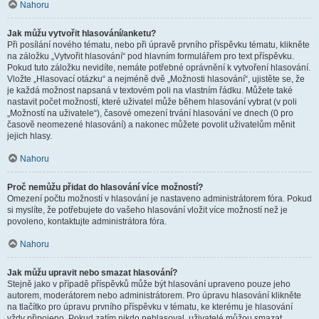
Nahoru
Jak můžu vytvořit hlasování/anketu?
Při posílání nového tématu, nebo při úpravě prvního příspěvku tématu, klikněte
na záložku „Vytvořit hlasování“ pod hlavním formulářem pro text příspěvku.
Pokud tuto záložku nevidíte, nemáte potřebné oprávnění k vytvoření hlasování.
Vložte „Hlasovací otázku“ a nejméně dvě „Možnosti hlasování“, ujistěte se, že
je každá možnost napsaná v textovém poli na vlastním řádku. Můžete také
nastavit počet možností, které uživatel může během hlasování vybrat (v poli
„Možností na uživatele“), časové omezení trvání hlasování ve dnech (0 pro
časově neomezené hlasování) a nakonec můžete povolit uživatelům měnit
jejich hlasy.
Nahoru
Proč nemůžu přidat do hlasování více možností?
Omezení počtu možností v hlasování je nastaveno administrátorem fóra. Pokud
si myslíte, že potřebujete do vašeho hlasování vložit více možností než je
povoleno, kontaktujte administrátora fóra.
Nahoru
Jak můžu upravit nebo smazat hlasování?
Stejně jako v případě příspěvků může být hlasování upraveno pouze jeho
autorem, moderátorem nebo administrátorem. Pro úpravu hlasování klikněte
na tlačítko pro úpravu prvního příspěvku v tématu, ke kterému je hlasování
vždy připojeno. Pokud zatím nikdo nehlasoval, uživatelé můžou smazat