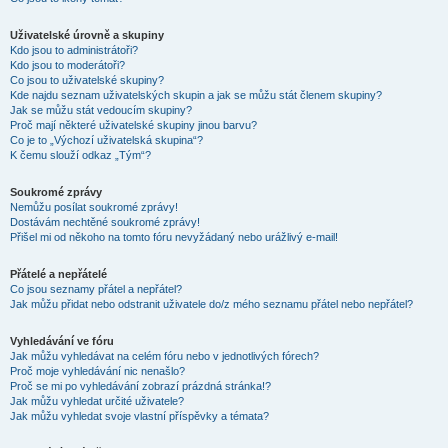
Uživatelské úrovně a skupiny
Kdo jsou to administrátoři?
Kdo jsou to moderátoři?
Co jsou to uživatelské skupiny?
Kde najdu seznam uživatelských skupin a jak se můžu stát členem skupiny?
Jak se můžu stát vedoucím skupiny?
Proč mají některé uživatelské skupiny jinou barvu?
Co je to „Výchozí uživatelská skupina“?
K čemu slouží odkaz „Tým“?
Soukromé zprávy
Nemůžu posílat soukromé zprávy!
Dostávám nechtěné soukromé zprávy!
Přišel mi od někoho na tomto fóru nevyžádaný nebo urážlivý e-mail!
Přátelé a nepřátelé
Co jsou seznamy přátel a nepřátel?
Jak můžu přidat nebo odstranit uživatele do/z mého seznamu přátel nebo nepřátel?
Vyhledávání ve fóru
Jak můžu vyhledávat na celém fóru nebo v jednotlivých fórech?
Proč moje vyhledávání nic nenašlo?
Proč se mi po vyhledávání zobrazí prázdná stránka!?
Jak můžu vyhledat určité uživatele?
Jak můžu vyhledat svoje vlastní příspěvky a témata?