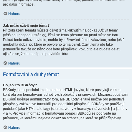
pro další informace.
Nahoru
Jak můžu oživit moje téma?
Při zobrazení tématu můžete oživit téma kliknutím na odkaz „Oživit téma“
(většinou naspodu stránky), čímž se téma přesune na první místo ve fóru.
Pokud tento odkaz nevidíte, mohlo být oživování témat zakázáno, nebo ještě
neuběhla doba, po které je povoleno téma oživit. Oživit téma jde také
jednoduše tak, že do něho odešlete příspěvek. Pokud to ale budete dělat,
ujistěte se, že to není proti pravidlům fóra.
Nahoru
Formátování a druhy témat
Co jsou to BBKódy?
BBKódy jsou speciální implementace HTML jazyka, které poskytují velkou
kontrolu pro formátování jednotlivých objektů v příspěvcích. Možnost používání
BBKódů uděluje administrátor fóra, ale BBKódy je také možné pro jednotlivé
příspěvky zakázat ve formuláři pro odesílání příspěvků. BBKódy se používají
podobně jako HTML, ale tagy jsou uzavřeny v hranatých závorkách [ a ] a ne v
< a >. Pro více informací o formátování pomocí BBKódů se podívejte na
průvodce, ke kterému najdete odkaz na stránce, na které se píší příspěvky.
Nahoru