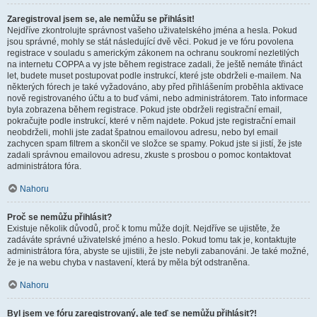
Zaregistroval jsem se, ale nemůžu se přihlásit!
Nejdříve zkontrolujte správnost vašeho uživatelského jména a hesla. Pokud
jsou správné, mohly se stát následující dvě věci. Pokud je ve fóru povolena
registrace v souladu s americkým zákonem na ochranu soukromí nezletilých
na internetu COPPA a vy jste během registrace zadali, že ještě nemáte třináct
let, budete muset postupovat podle instrukcí, které jste obdrželi e-mailem. Na
některých fórech je také vyžadováno, aby před přihlášením proběhla aktivace
nově registrovaného účtu a to buď vámi, nebo administrátorem. Tato informace
byla zobrazena během registrace. Pokud jste obdrželi registrační email,
pokračujte podle instrukcí, které v něm najdete. Pokud jste registrační email
neobdrželi, mohli jste zadat špatnou emailovou adresu, nebo byl email
zachycen spam filtrem a skončil ve složce se spamy. Pokud jste si jistí, že jste
zadali správnou emailovou adresu, zkuste s prosbou o pomoc kontaktovat
administrátora fóra.
Nahoru
Proč se nemůžu přihlásit?
Existuje několik důvodů, proč k tomu může dojít. Nejdříve se ujistěte, že
zadáváte správné uživatelské jméno a heslo. Pokud tomu tak je, kontaktujte
administrátora fóra, abyste se ujistili, že jste nebyli zabanováni. Je také možné,
že je na webu chyba v nastavení, která by měla být odstraněna.
Nahoru
Byl jsem ve fóru zaregistrovaný, ale teď se nemůžu přihlásit?!