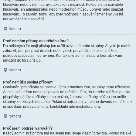
hlasování nebo v něm upravit jakoukoliv možnost. Pokud ale již uživatelé
hlasovali, jen administrátoři nebo moderátoři můžou upravit nebo smazat
hlasování. To zabrání tomu, aby byly možnosti hlasování změněny v ještě
neukončeném hlasování.
Nahoru
Proč nemám přístup do určitého fóra?
Do některých fór mají přístup jen určití uživatelé nebo skupiny. Abyste je mohli
zobrazit, číst, přispívat do nich nebo v nich provádět jiné akce, můžete
potřebovat speciální oprávnění. Kontaktujte administrátora fóra, aby vám
umožnil do fóra přístup.
Nahoru
Proč nemůžu posílat přílohy?
Oprávnění pro přílohy se nastavují pro jednotlivá fóra, skupiny nebo uživatele.
Administrátor fóra nemusel povolit do určitého fóra, do kterého můžete posílat
příspěvky, přidávat přílohy, nebo možná, že posílat přílohy můžou jen určité
skupiny, do kterých nepatříte. Pokud si nejste jisti, z jakého důvodu nemůžete k
příspěvkům přidávat přílohy, kontaktujte administrátora fóra.
Nahoru
Proč jsem obdržel varování?
Každý administrátor fóra má na svém fóru svoje vlastní pravidla. Pokud nějaké