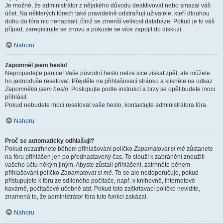
Je možné, že administrátor z nějakého důvodu deaktivoval nebo smazal váš
účet. Na některých fórech také pravidelně odstraňují uživatele, kteří dlouhou
dobu do fóra nic nenapsali, čímž se zmenší velikost databáze. Pokud je to váš
případ, zaregistrujte se znovu a pokuste se více zapojit do diskuzí.
Nahoru
Zapomněl jsem heslo!
Nepropadejte panice! Vaše původní heslo nelze sice získat zpět, ale můžete
ho jednoduše resetovat. Přejděte na přihlašovací stránku a klikněte na odkaz
Zapomněl/a jsem heslo
. Postupujte podle instrukcí a brzy se opět budete moci
přihlásit.
Pokud nebudete moci resetovat vaše heslo, kontaktujte administrátora fóra.
Nahoru
Proč se automaticky odhlašuji?
Pokud nezatrhnete během přihlašování políčko
Zapamatovat si mě
zůstanete
na fóru přihlášen jen po přednastavený čas. To slouží k zabránění zneužití
vašeho účtu někým jiným. Abyste zůstali přihlášeni, zatrhněte během
přihlašování políčko
Zapamatovat si mě
. To se ale nedoporučuje, pokud
přistupujete k fóru ze sdíleného počítače, např. v knihovně, internetové
kavárně, počítačové učebně atd. Pokud toto zaškrtávací políčko nevidíte,
znamená to, že administrátor fóra tuto funkci zakázal.
Nahoru