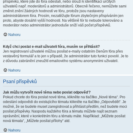
příspěvků, které jste do fóra odeslali, nebo slouží k identifikaci určitých
uživatelů např. moderátorů a administrátorů. Obecně řečeno, nemůžete sami
změnit znění žádných hodností ve fóru, protože jsou nastaveny
administrátorem fóra. Prosím, nezatěžujte fórum zbytečným přispíváním jen
proto, abyste dosáhli vyšší hodnosti. Na většině fór to nebude tolerováno a
moderátor nebo administrátor jednoduše sníží váš počet příspěvků.
Nahoru
Když chci poslat e-mail uživateli fóra, musím se přihlásit?
Jen registrovaní uživatelé můžou posílat e-maily ostatním členům fóra přes
vestavěný formulář a to jen v případě, že administrátor tuto funkci povolil. Je to
z důvodu zabránění zneužití emailového systému anonymními uživateli.
Nahoru
Psaní příspěvků
Jak můžu vytvořit nové téma nebo poslat odpověď?
Pokud chcete do fóra poslat nové téma, klikněte na tlačítko „Nové téma“. Pro
odeslání odpovědi do existujícího tématu klikněte na tlačítko „Odpovědět“. Je
možné, že se budete muset zaregistrovat a přihlásit předtím, než budete moci
posílat příspěvky. Naspodu každého fóra a tématu můžete najít seznam
oprávnění, které v konkrétním fóru a tématu máte. Například: „Můžete posílat
nová témata“, „Můžete posílat přílohy“ atd.
Nahoru