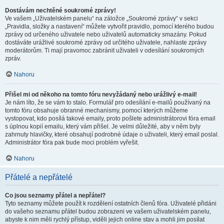
Dostávám nechtěné soukromé zprávy!
Ve vašem „Uživatelském panelu“ na záložce „Soukromé zprávy“ v sekci
„Pravidla, složky a nastavení“ můžete vytvořit pravidlo, pomocí kterého budou
zprávy od určeného uživatele nebo uživatelů automaticky smazány. Pokud
dostáváte urážlivé soukromé zprávy od určitého uživatele, nahlaste zprávy
moderátorům. Ti mají pravomoc zabránit uživateli v odesílání soukromých
zpráv.
Nahoru
Přišel mi od někoho na tomto fóru nevyžádaný nebo urážlivý e-mail!
Je nám líto, že se vám to stalo. Formulář pro odesílání e-mailů používaný na
tomto fóru obsahuje obranné mechanismy, pomocí kterých můžeme
vystopovat, kdo posílá takové emaily, proto pošlete administrátorovi fóra email
s úplnou kopií emailu, který vám přišel. Je velmi důležité, aby v něm byly
zahrnuty hlavičky, které obsahují podrobné údaje o uživateli, který email poslal.
Administrátor fóra pak bude moci problém vyřešit.
Nahoru
Přátelé a nepřátelé
Co jsou seznamy přátel a nepřátel?
Tyto seznamy můžete použít k rozdělení ostatních členů fóra. Uživatelé přidáni
do vašeho seznamu přátel budou zobrazeni ve vašem uživatelském panelu,
abyste k nim měli rychlý přístup, viděli jejich online stav a mohli jim posílat