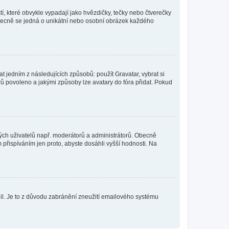
í, které obvykle vypadají jako hvězdičky, tečky nebo čtverečky
 a obecně se jedná o unikátní nebo osobní obrázek každého
t jedním z následujících způsobů: použít Gravatar, vybrat si
tarů povoleno a jakými způsoby lze avatary do fóra přidat. Pokud
itých uživatelů např. moderátorů a administrátorů. Obecně
přispíváním jen proto, abyste dosáhli vyšší hodnosti. Na
olil. Je to z důvodu zabránění zneužití emailového systému