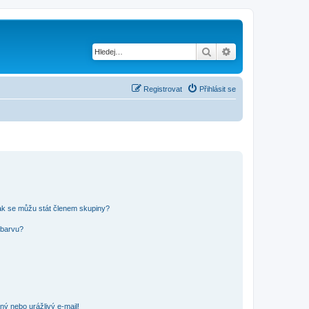
Hledat
Pokročilé hledání
Registrovat
Přihlásit se
ak se můžu stát členem skupiny?
 barvu?
ný nebo urážlivý e-mail!