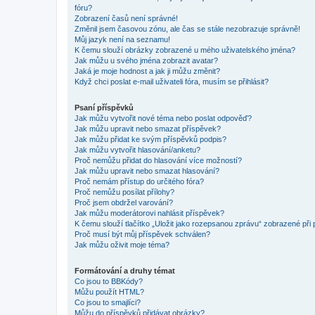
fóru?
Zobrazení časů není správné!
Změnil jsem časovou zónu, ale čas se stále nezobrazuje správně!
Můj jazyk není na seznamu!
K čemu slouží obrázky zobrazené u mého uživatelského jména?
Jak můžu u svého jména zobrazit avatar?
Jaká je moje hodnost a jak ji můžu změnit?
Když chci poslat e-mail uživateli fóra, musím se přihlásit?
Psaní příspěvků
Jak můžu vytvořit nové téma nebo poslat odpověď?
Jak můžu upravit nebo smazat příspěvek?
Jak můžu přidat ke svým příspěvků podpis?
Jak můžu vytvořit hlasování/anketu?
Proč nemůžu přidat do hlasování více možností?
Jak můžu upravit nebo smazat hlasování?
Proč nemám přístup do určitého fóra?
Proč nemůžu posílat přílohy?
Proč jsem obdržel varování?
Jak můžu moderátorovi nahlásit příspěvek?
K čemu slouží tlačítko „Uložit jako rozepsanou zprávu“ zobrazené při
Proč musí být můj příspěvek schválen?
Jak můžu oživit moje téma?
Formátování a druhy témat
Co jsou to BBKódy?
Můžu použít HTML?
Co jsou to smajlíci?
Můžu do příspěvků přidávat obrázky?