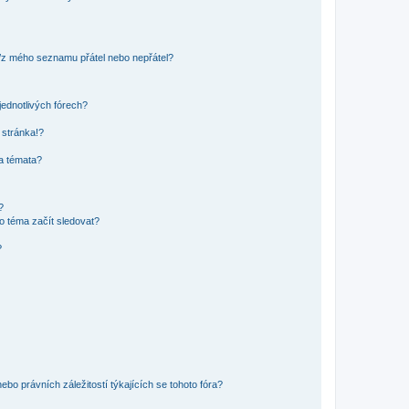
o/z mého seznamu přátel nebo nepřátel?
jednotlivých fórech?
 stránka!?
 a témata?
?
o téma začít sledovat?
?
bo právních záležitostí týkajících se tohoto fóra?