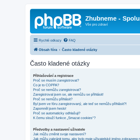
Zhubneme - Spolu
Vše pro zdraví
Rychlé odkazy
FAQ
Obsah fóra
Často kladené otázky
Často kladené otázky
Přihlašování a registrace
Proč se musím zaregistrovat?
Co je to COPPA?
Proč se nemůžu zaregistrovat?
Zaregistroval jsem se, ale nemůžu se přihlásit!
Proč se nemůžu přihlásit?
Byl jsem ve fóru zaregistrovaný, ale teď se nemůžu přihlásit?!
Zapomněl jsem heslo!
Proč se automaticky odhlašuji?
K čemu slouží funkce „Smazat cookies“?
Předvolby a nastavení uživatele
Jak můžu změnit svoje nastavení?
Jak můžu zabránit tomu, aby bylo moje uživatelské jméno zobrazeno 