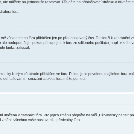
t, ale můžete ho jednoduše resetovat. Přejděte na přihlašovací stránku a klikněte
rátora fóra.
i mě
zůstanete na fóru přihlášen jen po přednastavený čas. To slouží k zabránění zn
se ale nedoporučuje, pokud přistupujete k fóru ze sdíleného počítače, např. v kniho
tuto funkci zakázal.
díky kterým zůstáváte přihlášen ve fóru. Pokud je to povoleno majitelem fóra, můž
nebo odhlašováním, smazání cookies fóra může pomoci.
ení uložena v databázi fóra. Pro jejich změnu přejděte na váš „Uživatelský panel“ p
i změnit všechna vaše nastavení a předvolby fóra.