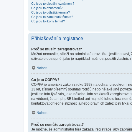
Co jsou to globální oznámení?
Co jsou to oznámení?
Co jsou to důležitá témata?
Co jsou to zamknutá témata?
Co jsou to ikony témat?
Přihlašování a registrace
Proč se musím zaregistrovat?
Možná nemusíte, záleží na administrátorovi fóra, jestli nastaví,
uživatele dostupné, jako je například možnost použití vlastních
Nahoru
Co je to COPPA?
COPPA je americký zákon z roku 1998 na ochranu soukromí nezl
13 let, získaly písemný souhlas rodičů nebo nějaké jiné potvrze
jestli se toto týká vás, jako někoho, kdo se zkouší zaregistro
na vědomí, že ani phpBB Limited ani majitelé tohoto fóra nem
kontaktovat ohledně stížnosti a/nebo právních záležitostí týkajíc
Nahoru
Proč se nemůžu zaregistrovat?
Je možné, že administrátor fóra zakázal registrace, aby zabrán