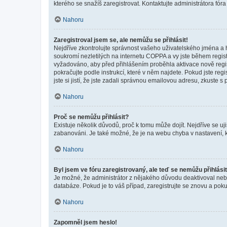
kterého se snažíš zaregistrovat. Kontaktujte administrátora fór
Nahoru
Zaregistroval jsem se, ale nemůžu se přihlásit!
Nejdříve zkontrolujte správnost vašeho uživatelského jména a 
soukromí nezletilých na internetu COPPA a vy jste během registr
vyžadováno, aby před přihlášením proběhla aktivace nově regis
pokračujte podle instrukcí, které v něm najdete. Pokud jste re
jste si jistí, že jste zadali správnou emailovou adresu, zkuste 
Nahoru
Proč se nemůžu přihlásit?
Existuje několik důvodů, proč k tomu může dojít. Nejdříve se ujis
zabanováni. Je také možné, že je na webu chyba v nastavení, k
Nahoru
Byl jsem ve fóru zaregistrovaný, ale teď se nemůžu přihlásit
Je možné, že administrátor z nějakého důvodu deaktivoval nebo 
databáze. Pokud je to váš případ, zaregistrujte se znovu a pokus
Nahoru
Zapomněl jsem heslo!