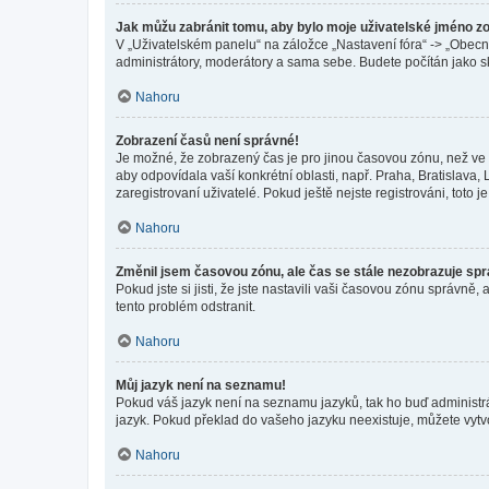
Jak můžu zabránit tomu, aby bylo moje uživatelské jméno z
V „Uživatelském panelu“ na záložce „Nastavení fóra“ -> „Obec
administrátory, moderátory a sama sebe. Budete počítán jako sk
Nahoru
Zobrazení časů není správné!
Je možné, že zobrazený čas je pro jinou časovou zónu, než ve k
aby odpovídala vaší konkrétní oblasti, např. Praha, Bratislav
zaregistrovaní uživatelé. Pokud ještě nejste registrováni, toto je
Nahoru
Změnil jsem časovou zónu, ale čas se stále nezobrazuje sp
Pokud jste si jisti, že jste nastavili vaši časovou zónu správn
tento problém odstranit.
Nahoru
Můj jazyk není na seznamu!
Pokud váš jazyk není na seznamu jazyků, tak ho buď administrát
jazyk. Pokud překlad do vašeho jazyku neexistuje, můžete vytv
Nahoru