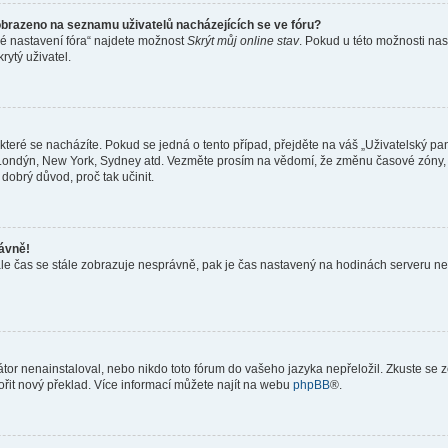
obrazeno na seznamu uživatelů nacházejících se ve fóru?
né nastavení fóra“ najdete možnost
Skrýt můj online stav
. Pokud u této možnosti nas
rytý uživatel.
teré se nacházíte. Pokud se jedná o tento případ, přejděte na váš „Uživatelský pa
a, Londýn, New York, Sydney atd. Vezměte prosím na vědomí, že změnu časové zóny, 
 dobrý důvod, proč tak učinit.
rávně!
ě, ale čas se stále zobrazuje nesprávně, pak je čas nastavený na hodinách serveru 
or nenainstaloval, nebo nikdo toto fórum do vašeho jazyka nepřeložil. Zkuste se ze
ořit nový překlad. Více informací můžete najít na webu
phpBB
®.