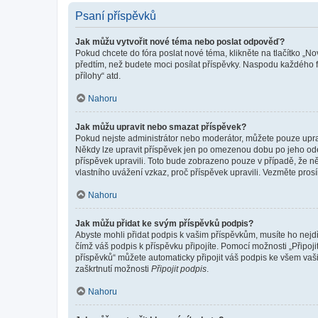
Psaní příspěvků
Jak můžu vytvořit nové téma nebo poslat odpověď?
Pokud chcete do fóra poslat nové téma, klikněte na tlačítko „No
předtím, než budete moci posílat příspěvky. Naspodu každého fó
přílohy“ atd.
Nahoru
Jak můžu upravit nebo smazat příspěvek?
Pokud nejste administrátor nebo moderátor, můžete pouze upravo
Někdy lze upravit příspěvek jen po omezenou dobu po jeho odesl
příspěvek upravili. Toto bude zobrazeno pouze v případě, že n
vlastního uvážení vzkaz, proč příspěvek upravili. Vezměte pr
Nahoru
Jak můžu přidat ke svým příspěvků podpis?
Abyste mohli přidat podpis k vašim příspěvkům, musíte ho nejdří
čímž váš podpis k příspěvku připojíte. Pomocí možnosti „Připo
příspěvků“ můžete automaticky připojit váš podpis ke všem vaš
zaškrtnutí možnosti
Připojit podpis
.
Nahoru