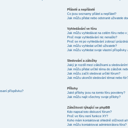
Přátelé a nepřátelé
Co jsou seznamy přátel a nepřátel?
Jak můžu přidat nebo odstranit uživatele d
Vyhledávání ve fóru
Jak můžu vyhledávat na celém fóru nebo v 
Proč moje vyhledávání nic nenašlo?
Proč se mi po vyhledávání zobrazí prázdná
Jak můžu vyhledat určité uživatele?
Jak můžu vyhledat svoje vlastní příspěvky
Sledování a záložky
Jaký je rozdíl mezi záložkami a sledováním
Jak můžu přidat určité téma do záložek neb
Jak můžu začít sledovat určité fórum?
Jak můžu ukončit sledování témat nebo fór
Přílohy
 psaní příspěvku?
Jaké přílohy jsou na tomto fóru povoleny?
Jak můžu najít všechny svoje přílohy?
Záležitosti týkající se phpBB
Kdo napsal toto diskusní fórum?
Proč ve fóru není funkce XY?
Koho mám kontaktovat ohledně stížnosti a/ne
Jak můžu kontaktovat administrátora fóra?