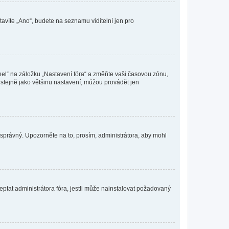
tavíte „Ano“, budete na seznamu viditelní jen pro
nel“ na záložku „Nastavení fóra“ a změňte vaši časovou zónu,
stejně jako většinu nastavení, můžou provádět jen
nesprávný. Upozorněte na to, prosím, administrátora, aby mohl
ptat administrátora fóra, jestli může nainstalovat požadovaný