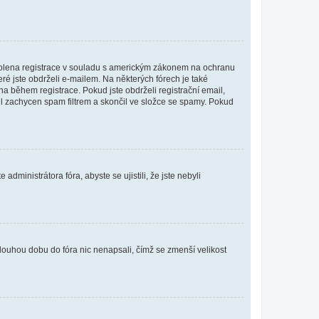
povolena registrace v souladu s americkým zákonem na ochranu
eré jste obdrželi e-mailem. Na některých fórech je také
 během registrace. Pokud jste obdrželi registrační email,
ail zachycen spam filtrem a skončil ve složce se spamy. Pokud
dministrátora fóra, abyste se ujistili, že jste nebyli
louhou dobu do fóra nic nenapsali, čímž se zmenší velikost