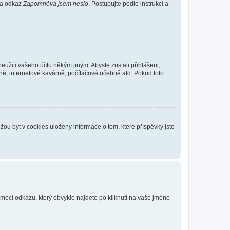
 na odkaz
Zapomněl/a jsem heslo
. Postupujte podle instrukcí a
eužití vašeho účtu někým jiným. Abyste zůstali přihlášeni,
vně, internetové kavárně, počítačové učebně atd. Pokud toto
ou být v cookies uloženy informace o tom, které příspěvky jste
omocí odkazu, který obvykle najdete po kliknutí na vaše jméno