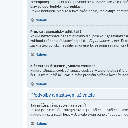
Nepropadejte panice! Vaše původní heslo nelze sice získat zpě
brzy se opět budete moci přihlásit.
Pokud nebudete moci resetovat vaše heslo, kontaktujte administ
Nahoru
Proč se automaticky odhlašuji?
Pokud nezatrhnete během přihlašování políčko
Zapamatovat s
zatrhněte během přihlašování políčko
Zapamatovat si mě
. To 
zaškrtávací políčko nevidíte, znamená to, že administrátor fóra 
Nahoru
K čemu slouží funkce „Smazat cookies“?
Funkce „Smazat cookies“ smaže cookies vytvořené phpBB fórem, 
četli, a které ještě ne. Pokud máte problém s přihlašováním 
Nahoru
Předvolby a nastavení uživatele
Jak můžu změnit svoje nastavení?
Pokud jste se ve fóru zaregistrovali, jsou všechna vaše nastav
nahoře na stránkách fóra. V „Uživatelském panelu“ budete moc
Nahoru