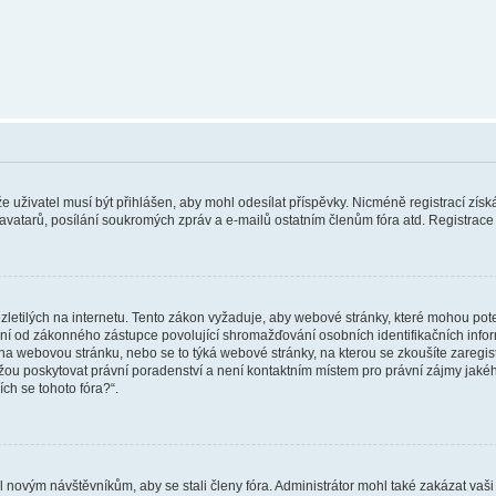
 že uživatel musí být přihlášen, aby mohl odesílat příspěvky. Nicméně registrací zís
 avatarů, posílání soukromých zpráv a e-mailů ostatním členům fóra atd. Registrace 
etilých na internetu. Tento zákon vyžaduje, aby webové stránky, které mohou pot
ní od zákonného zástupce povolující shromažďování osobních identifikačních informac
vat na webovou stránku, nebo se to týká webové stránky, na kterou se zkoušíte zareg
ůžou poskytovat právní poradenství a není kontaktním místem pro právní zájmy ja
ích se tohoto fóra?“.
il novým návštěvníkům, aby se stali členy fóra. Administrátor mohl také zakázat va