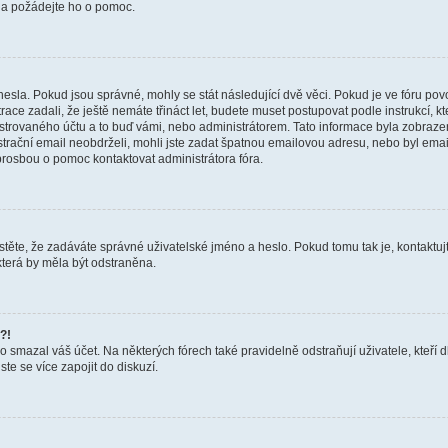
a a požádejte ho o pomoc.
hesla. Pokud jsou správné, mohly se stát následující dvě věci. Pokud je ve fóru 
ace zadali, že ještě nemáte třináct let, budete muset postupovat podle instrukcí, kt
trovaného účtu a to buď vámi, nebo administrátorem. Tato informace byla zobrazena
gistrační email neobdrželi, mohli jste zadat špatnou emailovou adresu, nebo byl em
s prosbou o pomoc kontaktovat administrátora fóra.
těte, že zadáváte správné uživatelské jméno a heslo. Pokud tomu tak je, kontaktujte a
terá by měla být odstraněna.
?!
smazal váš účet. Na některých fórech také pravidelně odstraňují uživatele, kteří d
te se více zapojit do diskuzí.