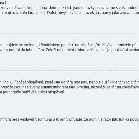
éna?
azeny u uživatelského jména. Jedním z nich jsou obrázky asociované s vaší hodnost
jakou mají uživatelé fóra funkci. Další, obvykle větší obrázek, je známý jako avatar
ou najdete ve vašem „Uživatelském panelu“ na záložce „Profil“. Avatar můžete přida
vatar nahrát do tohoto fóra. Záleží na administrátorovi fóra, jestli je používání ava
ndikují počet příspěvků, které jste do fóra odeslali, nebo slouží k identifikaci urč
protože jsou nastaveny administrátorem fóra. Prosím, nezatěžujte fórum zbytečným 
or jednoduše sníží váš počet příspěvků.
m fóra přes vestavěný formulář a to jen v případě, že administrátor tuto funkci pov