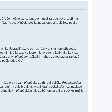
dět“. Je možné, že se budete muset zaregistrovat a přihlásit
 Například: „Můžete posílat nová témata“, „Můžete posílat
čítko „Upravit“, které se nachází v příslušném příspěvku.
 ním krátký text, ve kterém je uvedeno kolikrát a kdy jste
átor upraví příspěvek, ačkoli ti mohou zanechat na základě
do pošle odpověď.
e, můžete při psaní příspěvku zatrhnout políčko
Připojit podpis
,
anelu“ na záložce „Nastavení fóra“ v sekci „Výchozí nastavení
 jednotlivým příspěvkům tak, že během psaní příspěvku zrušíte