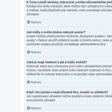
K čemu slouží obrázky zobrazené u mého uživatelského jm
Existují dva druhy obrázků, které můžou být v příspěvcích zobr
a indikují, kolik příspěvků jste odeslali, nebo pomáhají určit 
uživatele.
Nahoru
Jak můžu u svého jména zobrazit avatar?
Avatar můžete přidat pomocí možnosti „Nastavení avataru“, kter
avatar v Galerii, použít vzdálený avatar (z jiného webu), nebo a
nemůžete avatary používat, kontaktujte administrátora fóra.
Nahoru
Jaká je moje hodnost a jak ji můžu změnit?
Hodnosti, které jsou zobrazeny pod vaším uživatelským jménem, i
řečeno, nemůžete sami změnit znění žádných hodností ve fóru, 
většině fór to nebude tolerováno a moderátor nebo administrát
Nahoru
Když chci poslat e-mail uživateli fóra, musím se přihlásit?
Jen registrovaní uživatelé můžou posílat e-maily ostatním členů
anonymními uživateli.
Nahoru