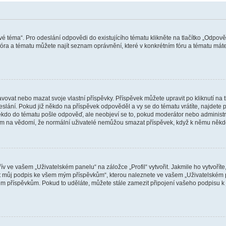
vé téma“. Pro odeslání odpovědi do existujícího tématu klikněte na tlačítko „Odpově
ra a tématu můžete najít seznam oprávnění, které v konkrétním fóru a tématu máte.
vat nebo mazat svoje vlastní příspěvky. Příspěvek můžete upravit po kliknutí na tla
ání. Pokud již někdo na příspěvek odpověděl a vy se do tématu vrátíte, najdete pod
ěkdo do tématu pošle odpověď, ale neobjeví se to, pokud moderátor nebo administr
osím na vědomí, že normální uživatelé nemůžou smazat příspěvek, když k němu něk
v ve vašem „Uživatelském panelu“ na záložce „Profil“ vytvořit. Jakmile ho vytvořít
jit můj podpis ke všem mým příspěvkům“, kterou naleznete ve vašem „Uživatelském p
im příspěvkům. Pokud to uděláte, můžete stále zamezit připojení vašeho podpisu k