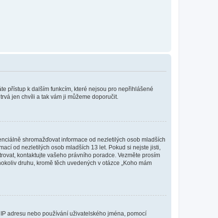
káte přístup k dalším funkcím, které nejsou pro nepřihlášené
trvá jen chvíli a tak vám ji můžeme doporučit.
enciálně shromažďovat informace od nezletilých osob mladších
í od nezletilých osob mladších 13 let. Pokud si nejste jisti,
istrovat, kontaktujte vašeho právního poradce. Vezměte prosím
kéhokoliv druhu, kromě těch uvedených v otázce „Koho mám
ši IP adresu nebo používání uživatelského jména, pomocí