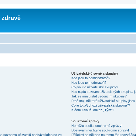
 zdravě
Uživatelské úrovně a skupiny
Kdo jsou to administrátoři?
Kdo jsou to moderátoři?
Co jsou to uživatelské skupiny?
Kde najdu seznam uživatelských skupin a j
Jak se můžu stát vedoucím skupiny?
Proč mají některé uživatelské skupiny jinou
Co je to „Výchozí uživatelská skupina“?
K čemu slouží odkaz „Tým“?
Soukromé zprávy
Nemůžu posílat soukromé zprávy!
Dostávám nechtěné soukromé zprávy!
na seznamu uživatelů nacházejících se ve
Přišel mi od někoho na tomto fóru nevyžáda