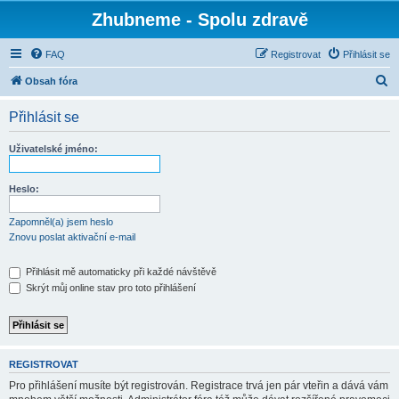
Zhubneme - Spolu zdravě
FAQ
Registrovat
Přihlásit se
H
Obsah fóra
l
Přihlásit se
e
d
Uživatelské jméno:
a
t
Heslo:
Zapomněl(a) jsem heslo
Znovu poslat aktivační e-mail
Přihlásit mě automaticky při každé návštěvě
Skrýt můj online stav pro toto přihlášení
REGISTROVAT
Pro přihlášení musíte být registrován. Registrace trvá jen pár vteřin a dává vám