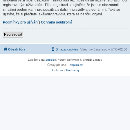
mnohem větší možnosti. Administrátor fóra též může dávat rozšířené pravomoci
registrovaným uživatelům. Před registrací se ujistěte, že jste se obeznámili
s našimi podmínkami pro použití a s dalšími pravidly a ujednáními. Také se
ujistěte, že si přečtete jakákoliv pravidla, která se na fóru objeví.
Podmínky pro užívání
|
Ochrana soukromí
Registrovat
Obsah fóra
Smazat cookies
Všechny časy jsou v
UTC+02:00
Založeno na
phpBB
® Forum Software © phpBB Limited
Český překlad –
phpBB.cz
Soukromí
|
Podmínky